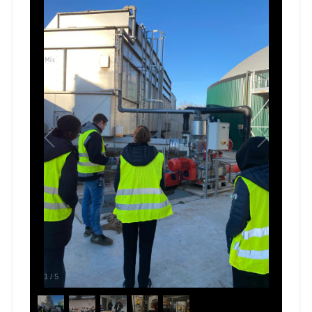
1
/
5