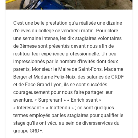
C’est une
belle prestation qu’
a
réalisée une d
i
zaine
d’élèves du collège
ce
vendredi
matin
. Pour clore
une semaine intense,
les
dix
stagiaires
volontaires
de 3
ème
se sont présentés devant
nous
afin de
restituer leur expérience
professionnelle
.
Un peu
impressionnés par le nombre d’invités dont
deux
p
aren
ts,
Monsieur le Maire de Saint-Fons, Madame
Berger et Madame Felix-Naix, des salariés de GRDF
et de Face Grand Lyon,
ils se sont succédés
courageusement
pour nous faire partager leur
aventure.
«
Surprenant
» « Enrichissant »
« Intéressant » «
Inattendu
»
;
ce sont quelques
termes employés par les stagiaires pour qualifier le
stage qu’ils ont vécu au sein de
divers
services d
u
groupe
GRDF
.